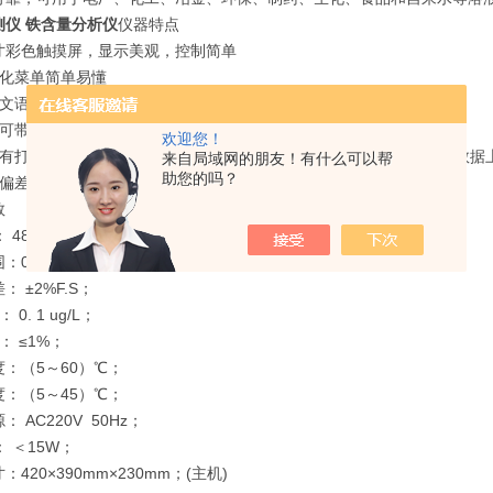
测仪 铁含量分析仪
仪器特点
0寸彩色触摸屏，显示美观，控制简单
形化菜单简单易懂
英文语言可选，适应不同用户
器可带自检功能，方便检测故障
欢迎您！
器有打印功能，可实时打印数据或打印存6、仪器具备通讯功能，可将数据
来自局域网的朋友！有什么可以帮
助您的吗？
度偏差提示功能，方便用户及时校准
数
 480X272 彩色触摸屏；
0—200 ug/L
： ±2%F.S；
 0. 1 ug/L；
： ≤1%；
：（5～60）℃；
度：（5～45）℃；
 AC220V 50Hz；
 ＜15W；
：420×390mm×230mm；(主机)