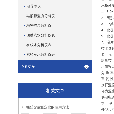
水质检
电导率仪
1、5.
硅酸根监测分析仪
2、图
3、中
精密酸度分析仪
4、仪
便携式水分析仪表
5、仪
7、温
在线水分析仪表
技术参
实验室水分析仪表
显 示：
测量范围：
查看更多
示值误差
分 辨 率：
重 复 性
水样温度
相关文章
环境温
供电电源：
功 率：
糠醛含量测定仪的使用方法
外型尺寸