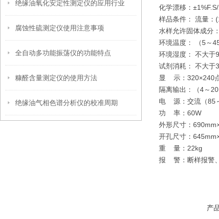
绝缘油氧化安定性测定仪的应用行业
化学漂移：±1%F.
样品条件： 流量：(1
腐蚀性硫测定仪使用注意事项
水样允许固体成分
环境温度： （5～4
全自动多功能振荡仪的功能特点
环境湿度： 不大于
试剂消耗： 不大于3
糠醛含量测定仪的使用方法
显 示：320×24
隔离输出：（4～2
电 源：交流（85～
绝缘油气相色谱分析仪的校准周期
功 率：60W
外形尺寸：690mm×
开孔尺寸：645mm×
重 量：22kg
报 警：断样报警
产