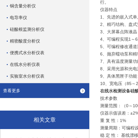
行。
铜含量分析仪
仪器特点
1、先进的嵌入式单
电导率仪
2、精巧结构、盘
硅酸根监测分析仪
3、大屏幕点阵液
4、可编程实现1～
精密酸度分析仪
5、可编程修改通
便携式水分析仪表
6、抛弃蠕动泵和
7、具有温度测量
在线水分析仪表
8、采用光源和光
实验室水分析仪表
9、具体黑匣子功
10、宽电压（85～
查看更多
在线水检测设备硅
技术参数
测量范围：（0～100
仪器示值误差：±2%
相关文章
重 复 性：1%
测量周期：可编程设
稳 定 性： 基线