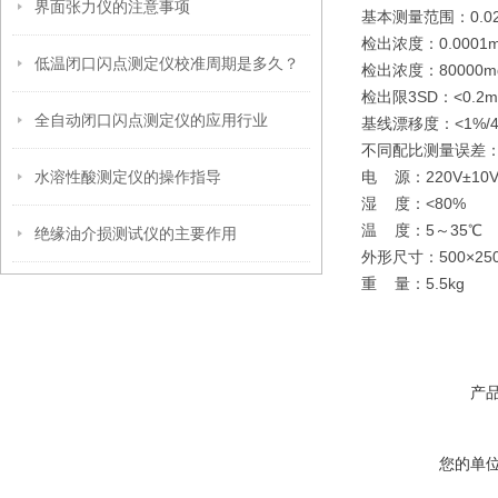
界面张力仪的注意事项
基本测量范围：0.02
检出浓度：0.0001m
低温闭口闪点测定仪校准周期是多久？
检出浓度：80000
检出限3SD：<0.2m
全自动闭口闪点测定仪的应用行业
基线漂移度：<1%/4
不同配比测量误差：
水溶性酸测定仪的操作指导
电 源：220V±10V
湿 度：<80%
温 度：5～35℃
绝缘油介损测试仪的主要作用
外形尺寸：500×25
重 量：5.5kg
产
您的单