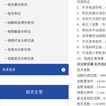
仪器特点
铜含量分析仪
1、开关电源供电，
2、样品和参比池
电导率仪
3、余割方式进行
硅酸根监测分析仪
4、真正三波数，符合
5、模拟水中油成
精密酸度分析仪
6、设有餐饮油烟测
便携式水分析仪表
7、中文菜单操作
8、不需标样定标
在线水分析仪表
9、可连接计算机
实验室水分析仪表
10、既能定量测量
水分析仪器 红外光
查看更多
技术参数
波数扫描范围：3400c
波数重复性：±1cm-
波数准确度：±1cm-
相关文章
谱图分辨率：1 cm-
吸光度线性范围：0.00
相关系数：r>0.9