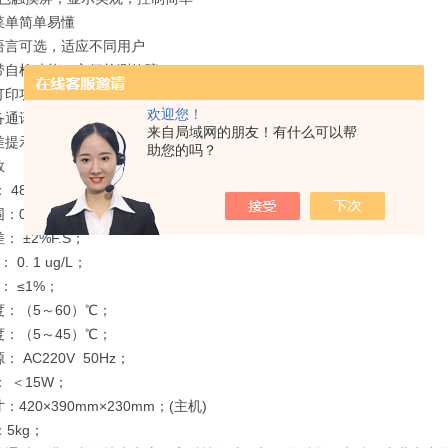
菜单简单易懂
语言可选，适应不同用户
带自检功能，方便检测故障
打印功能，可实时打印数据或打印存储数据
欢迎您！
备通讯功能，可将数据上传
来自局域网的朋友！有什么可以帮
差提示功能，方便用户及时校准
助您的吗？
数
 480*272 彩色触摸屏；
0—200 ug/L
： ±2%F.S；
 0. 1 ug/L；
： ≤1%；
：（5～60）℃；
度：（5～45）℃；
 AC220V 50Hz；
 ＜15W；
：420×390mm×230mm；(主机)
5kg；