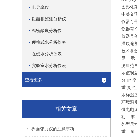
图形化
电导率仪
中英文
硅酸根监测分析仪
仪器可
仪器有
精密酸度分析仪
仪器具
便携式水分析仪表
温度偏
技术参
在线水分析仪表
显 示：
实验室水分析仪表
测量范围：
示值误差
查看更多
分 辨 率：
重 复 性
水样温度
环境温
相关文章
供电电源：
功 率：
外型尺寸
界面张力仪的注意事项
重 量：