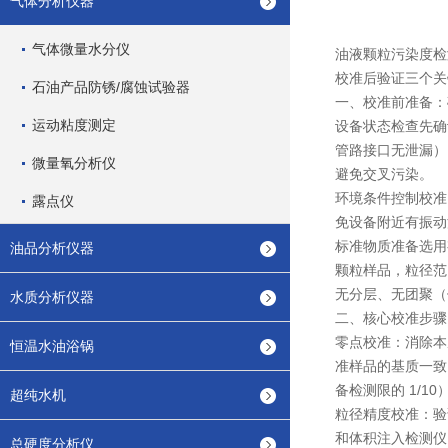
气体分析仪器
气体微量水分仪
油液颗粒污染度检
校准后验证三个关
石油产品防锈/腐蚀试验器
一、校准前准备：
运动粘度测定
设备状态检查先确
管路接口无泄漏）
微量氧分析仪
避免交叉污染。
环境条件控制校准需
露点仪
免设备附近有振动
标准物质准备选用有
油品分析仪器
颗粒样品，粒径范
无分层、无团聚（
水质分析仪器
二、核心校准步骤
零点校准：消除本底
恒温水油浴锅
准样品的基质一致
备检测限的 1/
超纯水机
粒径精度校准：验
和体积注入检测仪，
总硬度分析仪