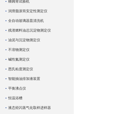
梯姆肯试验机
润滑脂滚筒安定性测定仪
全自动玻璃器皿清洗机
残渣燃料油总沉淀物测定仪
油泥与沉淀物测定仪
不溶物测定仪
碱性氮测定仪
恩氏粘度测定仪
智能抽油排加液装置
平衡沸点仪
恒温浴槽
液态烃闪蒸气化取样进样器