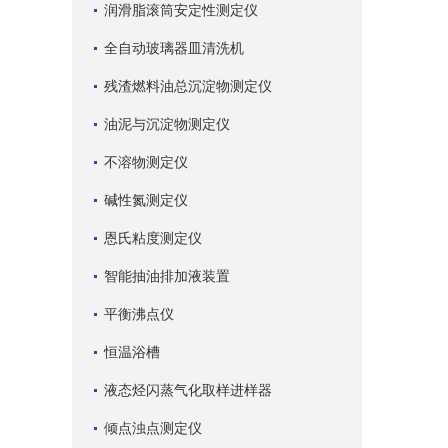
润滑脂滚筒安定性测定仪
全自动玻璃器皿清洗机
残渣燃料油总沉淀物测定仪
油泥与沉淀物测定仪
不溶物测定仪
碱性氮测定仪
恩氏粘度测定仪
智能抽油排加液装置
平衡沸点仪
恒温浴槽
液态烃闪蒸气化取样进样器
倾点浊点测定仪