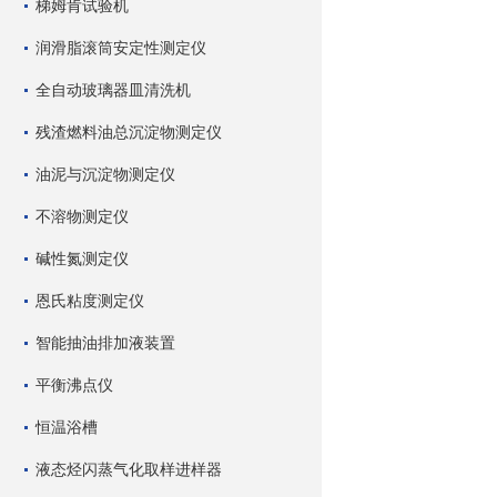
梯姆肯试验机
润滑脂滚筒安定性测定仪
全自动玻璃器皿清洗机
残渣燃料油总沉淀物测定仪
油泥与沉淀物测定仪
不溶物测定仪
碱性氮测定仪
恩氏粘度测定仪
智能抽油排加液装置
平衡沸点仪
恒温浴槽
液态烃闪蒸气化取样进样器