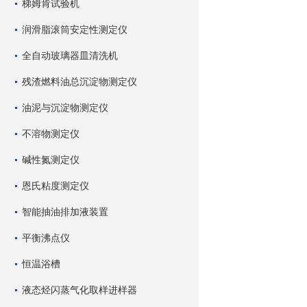
梯姆肯试验机
润滑脂滚筒安定性测定仪
全自动玻璃器皿清洗机
残渣燃料油总沉淀物测定仪
油泥与沉淀物测定仪
不溶物测定仪
碱性氮测定仪
恩氏粘度测定仪
智能抽油排加液装置
平衡沸点仪
恒温浴槽
液态烃闪蒸气化取样进样器