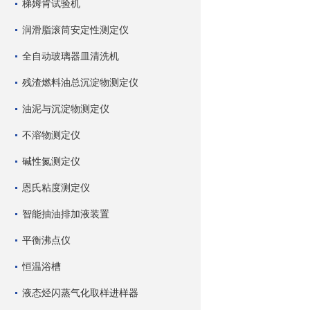
梯姆肯试验机
润滑脂滚筒安定性测定仪
全自动玻璃器皿清洗机
残渣燃料油总沉淀物测定仪
油泥与沉淀物测定仪
不溶物测定仪
碱性氮测定仪
恩氏粘度测定仪
智能抽油排加液装置
平衡沸点仪
恒温浴槽
液态烃闪蒸气化取样进样器