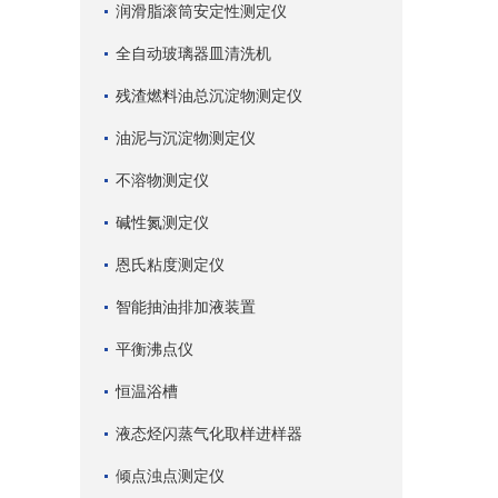
润滑脂滚筒安定性测定仪
全自动玻璃器皿清洗机
残渣燃料油总沉淀物测定仪
油泥与沉淀物测定仪
不溶物测定仪
碱性氮测定仪
恩氏粘度测定仪
智能抽油排加液装置
平衡沸点仪
恒温浴槽
液态烃闪蒸气化取样进样器
倾点浊点测定仪