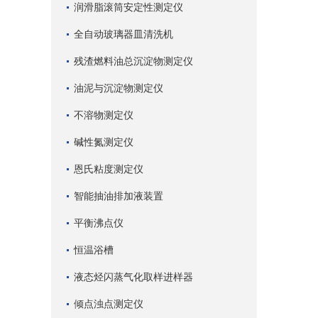
润滑脂滚筒安定性测定仪
全自动玻璃器皿清洗机
残渣燃料油总沉淀物测定仪
油泥与沉淀物测定仪
不溶物测定仪
碱性氮测定仪
恩氏粘度测定仪
智能抽油排加液装置
平衡沸点仪
恒温浴槽
液态烃闪蒸气化取样进样器
倾点浊点测定仪