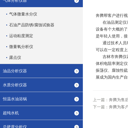
气体分析仪器
气体微量水分仪
奔腾帮客户进行视
在油品测定仪产
石油产品防锈/腐蚀试验器
设备有个大概的了
运动粘度测定
是年轻人使用，接
通过技术人员现
微量氧分析仪
可以在一定程度上
吉林市奔腾仪器
露点仪
体积电阻率测定仪
振荡仪、腐蚀性硫
油品分析仪器
展成为国内生产自
水质分析仪器
恒温水油浴锅
上一篇：
奔腾为售
下一篇：
奔腾为客
超纯水机
总硬度分析仪