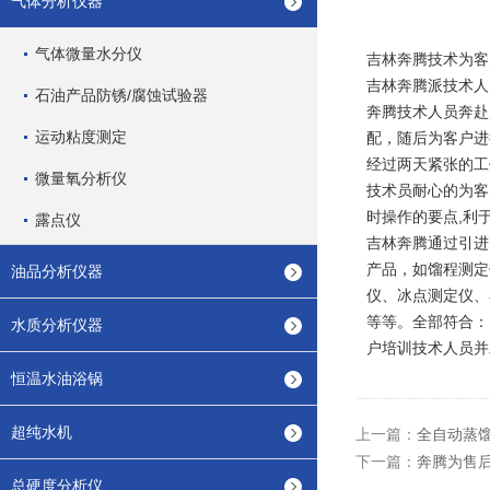
气体分析仪器
气体微量水分仪
吉林奔腾技术为客
吉林奔腾派技术人
石油产品防锈/腐蚀试验器
奔腾技术人员奔赴
运动粘度测定
配，随后为客户进
经过两天紧张的工
微量氧分析仪
技术员耐心的为客
时操作的要点,利
露点仪
吉林奔腾通过引进
产品，如馏程测定
油品分析仪器
仪、冰点测定仪、
等等。全部符合：
水质分析仪器
户培训技术人员并
恒温水油浴锅
超纯水机
上一篇：
全自动蒸
下一篇：
奔腾为售
总硬度分析仪