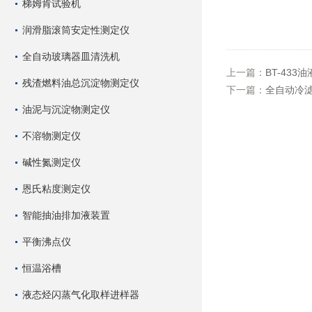
梯姆肯试验机
润滑脂滚筒安定性测定仪
全自动玻璃器皿清洗机
上一篇：
BT-43
残渣燃料油总沉淀物测定仪
下一篇：
全自动冷
油泥与沉淀物测定仪
不溶物测定仪
碱性氮测定仪
恩氏粘度测定仪
智能抽油排加液装置
平衡沸点仪
恒温浴槽
液态烃闪蒸气化取样进样器