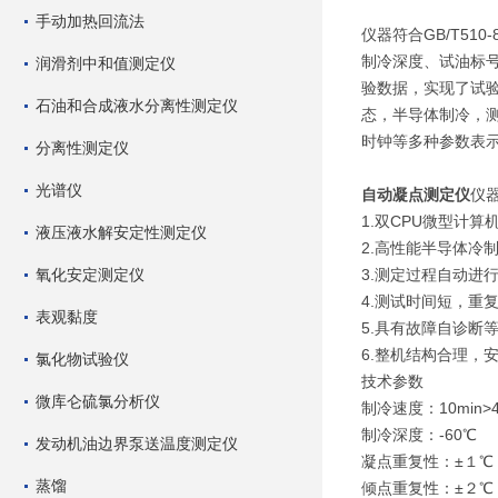
手动加热回流法
仪器符合GB/T51
制冷深度、试油标
润滑剂中和值测定仪
验数据，实现了试
石油和合成液水分离性测定仪
态，半导体制冷，
时钟等多种参数表
分离性测定仪
光谱仪
自动凝点测定仪
仪
1.双CPU微型计算
液压液水解安定性测定仪
2.高性能半导体冷
氧化安定测定仪
3.测定过程自动进
4.测试时间短，重
表观黏度
5.具有故障自诊断
6.整机结构合理，
氯化物试验仪
技术参数
微库仑硫氯分析仪
制冷速度：10min>
制冷深度：-60℃
发动机油边界泵送温度测定仪
凝点重复性：±１℃
蒸馏
倾点重复性：±２℃