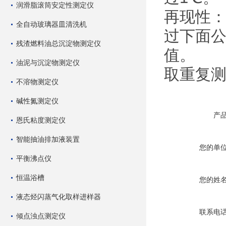
润滑脂滚筒安定性测定仪
再现性
全自动玻璃器皿清洗机
过下面公
残渣燃料油总沉淀物测定仪
值。
油泥与沉淀物测定仪
取重复
不溶物测定仪
碱性氮测定仪
产
恩氏粘度测定仪
智能抽油排加液装置
您的单
平衡沸点仪
恒温浴槽
您的姓
液态烃闪蒸气化取样进样器
联系电
倾点浊点测定仪