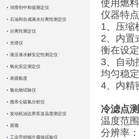
使用燃
润滑剂中和值测定仪
仪器特
石油和合成液水分离性测定仪
1、压缩
分离性测定仪
2、内置
光谱仪
衡在设
液压液水解安定性测定仪
3、自动
氧化安定测定仪
均匀稳
表观黏度
4、内精
氯化物试验仪
微库仑硫氯分析仪
冷滤点
发动机油边界泵送温度测定仪
温度范围:
蒸馏
分辨率：0
工业芳烃铜片腐蚀试验仪