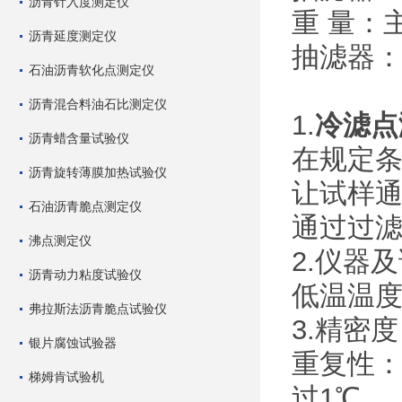
沥青针入度测定仪
重 量：主
沥青延度测定仪
抽滤器：
石油沥青软化点测定仪
沥青混合料油石比测定仪
1.
冷滤点
沥青蜡含量试验仪
在规定条
沥青旋转薄膜加热试验仪
让试样通
石油沥青脆点测定仪
通过过滤
沸点测定仪
2.仪器
沥青动力粘度试验仪
低温温
弗拉斯法沥青脆点试验仪
3.精密度
银片腐蚀试验器
重复性
梯姆肯试验机
过1℃。