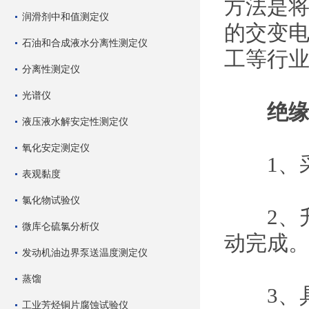
方法是
润滑剂中和值测定仪
的交变
石油和合成液水分离性测定仪
工等行
分离性测定仪
光谱仪
绝缘
液压液水解安定性测定仪
氧化安定测定仪
1、采
表观黏度
氯化物试验仪
2、升
微库仑硫氯分析仪
动完成
发动机油边界泵送温度测定仪
蒸馏
3、具
工业芳烃铜片腐蚀试验仪