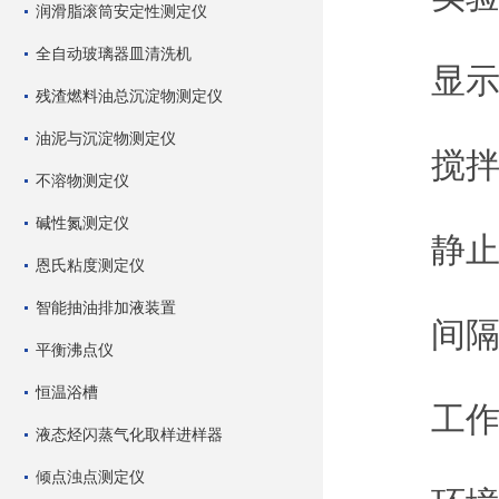
润滑脂滚筒安定性测定仪
全自动玻璃器皿清洗机
显示方
残渣燃料油总沉淀物测定仪
油泥与沉淀物测定仪
搅拌时
不溶物测定仪
碱性氮测定仪
静止时间
恩氏粘度测定仪
智能抽油排加液装置
间隔时间
平衡沸点仪
恒温浴槽
工作电源
液态烃闪蒸气化取样进样器
倾点浊点测定仪