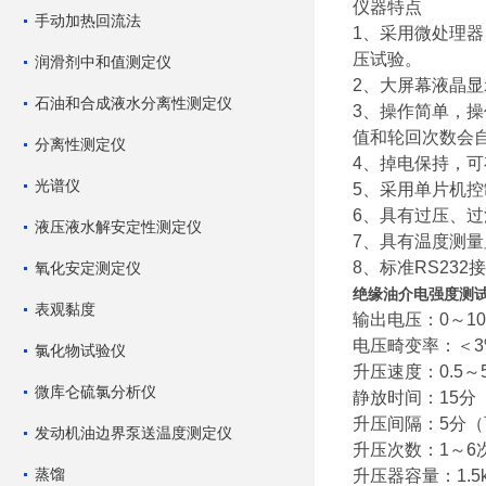
仪器特点
手动加热回流法
1、采用微处理器
压试验。
润滑剂中和值测定仪
2、大屏幕液晶
石油和合成液水分离性测定仪
3、操作简单，
值和轮回次数会
分离性测定仪
4、掉电保持，可
光谱仪
5、采用单片机控
6、具有过压、
液压液水解安定性测定仪
7、具有温度测
8、标准RS23
氧化安定测定仪
绝缘油介电强度测
表观黏度
输出电压：0～10
电压畸变率：＜3
氯化物试验仪
升压速度：0.5～
微库仑硫氯分析仪
静放时间：15分
升压间隔：5分（
发动机油边界泵送温度测定仪
升压次数：1～6
蒸馏
升压器容量：1.5k