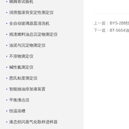
梯姆肯试验机
润滑脂滚筒安定性测定仪
上一篇：
BYS-2
全自动玻璃器皿清洗机
下一篇：
BT-565
残渣燃料油总沉淀物测定仪
油泥与沉淀物测定仪
不溶物测定仪
碱性氮测定仪
恩氏粘度测定仪
智能抽油排加液装置
平衡沸点仪
恒温浴槽
液态烃闪蒸气化取样进样器