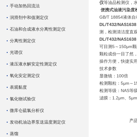
仪
等油品检测仪，
手动加热回流法
便携式油液污染度
GB/T 1885
润滑剂中和值测定仪
DL/T432/NAS
石油和合成液水分离性测定仪
测，检测清洁度直
DL/T432/NAS
分离性测定仪
可目测5～150μm
光谱仪
颗粒成份一目了然
操作方便，快捷实
液压液水解安定性测定仪
技术参数
氧化安定测定仪
显微镜：100倍
检测颗粒：5μm～15
表观黏度
检测等级：NAS等级00
滤膜：1.2μm、5μ
氯化物试验仪
微库仑硫氯分析仪
产
发动机油边界泵送温度测定仪
蒸馏