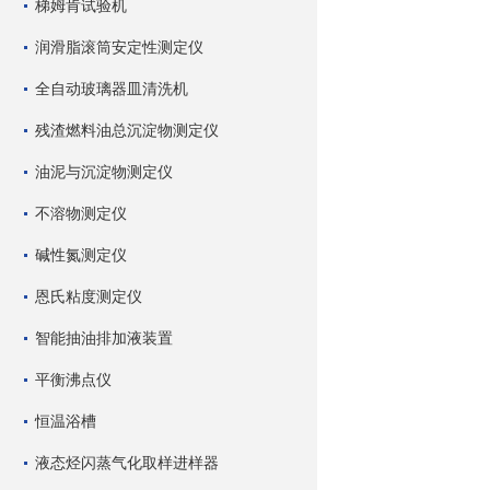
梯姆肯试验机
润滑脂滚筒安定性测定仪
全自动玻璃器皿清洗机
残渣燃料油总沉淀物测定仪
油泥与沉淀物测定仪
不溶物测定仪
碱性氮测定仪
恩氏粘度测定仪
智能抽油排加液装置
平衡沸点仪
恒温浴槽
液态烃闪蒸气化取样进样器