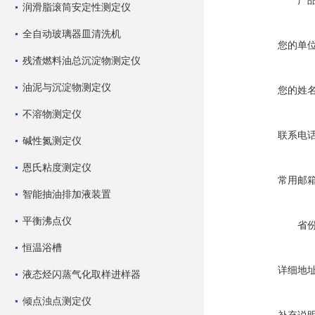
产
润滑脂滚筒安定性测定仪
全自动玻璃器皿清洗机
您的单
残渣燃料油总沉淀物测定仪
油泥与沉淀物测定仪
您的姓
不溶物测定仪
联系电
碱性氮测定仪
恩氏粘度测定仪
常用邮
智能抽油排加液装置
平衡沸点仪
省
恒温浴槽
详细地
液态烃闪蒸气化取样进样器
倾点浊点测定仪