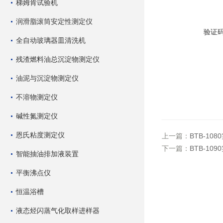
梯姆肯试验机
润滑脂滚筒安定性测定仪
验证
全自动玻璃器皿清洗机
残渣燃料油总沉淀物测定仪
油泥与沉淀物测定仪
不溶物测定仪
碱性氮测定仪
恩氏粘度测定仪
上一篇：
BTB-1
下一篇：
BTB-1
智能抽油排加液装置
平衡沸点仪
恒温浴槽
液态烃闪蒸气化取样进样器