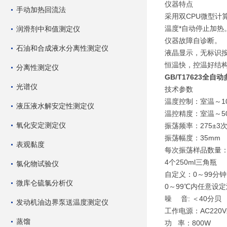
仪器特点
手动加热回流法
采用双CPU微型计
温度*自动停止加热
润滑剂中和值测定仪
仪器故障自诊断。
石油和合成液水分离性测定仪
液晶显示，无标识
恒温快，控温好结
分离性测定仪
GB/T17623全
光谱仪
技术参数
温度控制：室温～1
液压液水解安定性测定仪
温控精度：室温～50℃±
氧化安定测定仪
振荡频率：275±3次
振荡幅度：35mm
表观黏度
每次振荡样品数量：8
4个250ml三角瓶
氯化物试验仪
自定义：0～99分
微库仑硫氯分析仪
0～99℃内任意设
噪 音: ＜40分贝
发动机油边界泵送温度测定仪
工作电源：AC220V±
蒸馏
功 率：800W