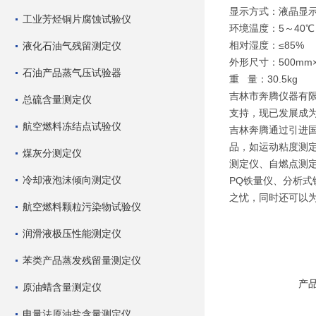
显示方式：液晶显
工业芳烃铜片腐蚀试验仪
环境温度：5～40℃
相对湿度：≤85%
液化石油气残留测定仪
外形尺寸：500mm×
石油产品蒸气压试验器
重 量：30.5kg
吉林市奔腾仪器有
总硫含量测定仪
支持，现已发展成
航空燃料冻结点试验仪
吉林奔腾通过引进
品，如运动粘度测
煤灰分测定仪
测定仪、自燃点测
冷却液泡沫倾向测定仪
PQ铁量仪、分析式
之忧，同时还可以
航空燃料颗粒污染物试验仪
润滑液极压性能测定仪
苯类产品蒸发残留量测定仪
产
原油蜡含量测定仪
电量法原油盐含量测定仪