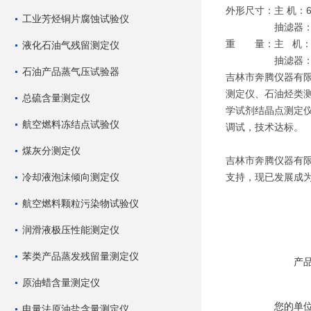
外形尺寸：主 机：60
工业芳烃铜片腐蚀试验仪
抽滤器：250mm
重 量：主 机：5
液化石油气残留测定仪
抽滤器：5
石油产品蒸气压试验器
吉林市奔腾仪器有
测定仪、石油烃类
总硫含量测定仪
学试剂结晶点测定
航空燃料冻结点试验仪
调试，技术达标。
煤灰分测定仪
吉林市奔腾仪器有
冷却液泡沫倾向测定仪
支持，现已发展成
航空燃料颗粒污染物试验仪
润滑液极压性能测定仪
苯类产品蒸发残留量测定仪
产
原油蜡含量测定仪
您的单
电量法原油盐含量测定仪