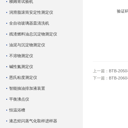
梯姆肯试验机
验证
润滑脂滚筒安定性测定仪
全自动玻璃器皿清洗机
残渣燃料油总沉淀物测定仪
油泥与沉淀物测定仪
不溶物测定仪
碱性氮测定仪
上一篇：
BTB-2
恩氏粘度测定仪
下一篇：
BTB-2
智能抽油排加液装置
平衡沸点仪
恒温浴槽
液态烃闪蒸气化取样进样器