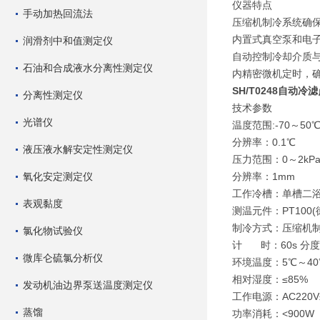
仪器特点
手动加热回流法
压缩机制冷系统确
内置式真空泵和电
润滑剂中和值测定仪
自动控制冷却介质
石油和合成液水分离性测定仪
内精密微机定时，
SH/T0248自动冷
分离性测定仪
技术参数
光谱仪
温度范围:-70～50
分辨率：0.1℃
液压液水解安定性测定仪
压力范围：0～2kPa
氧化安定测定仪
分辨率：1mm
工作冷槽：单槽二
表观黏度
测温元件：PT100
制冷方式：压缩机制冷
氯化物试验仪
计 时：60s 分度
微库仑硫氯分析仪
环境温度：5℃～40
相对湿度：≤85%
发动机油边界泵送温度测定仪
工作电源：AC220V±
蒸馏
功率消耗：<900W