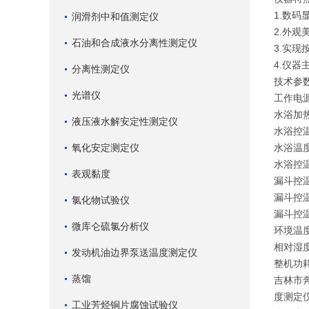
1.数
润滑剂中和值测定仪
2.外
石油和合成液水分离性测定仪
3.实
4.仪
分离性测定仪
技术参
光谱仪
工作电源：
水浴加热
液压液水解安定性测定仪
水浴控
氧化安定测定仪
水浴温
水浴控
表观黏度
漏斗控
漏斗控
氯化物试验仪
漏斗控
微库仑硫氯分析仪
环境温
相对湿
发动机油边界泵送温度测定仪
整机功
蒸馏
吉林市
度测定
工业芳烃铜片腐蚀试验仪