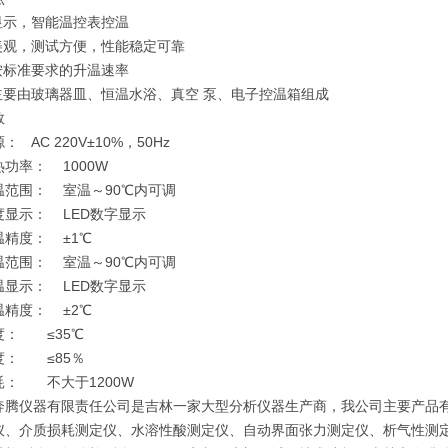
码显示，智能温控表控温
观美观，测试方便，性能稳定可靠
现按标准要求的升温速率
器主要由玻璃器皿、恒温水浴、真空 泵、电子控温箱组成
数
 AC 220V±10%，50Hz
功率： 1000W
温范围： 室温～90℃内可调
度显示： LED数字显示
温精度： ±1℃
温范围： 室温～90℃内可调
温显示： LED数字显示
温精度： ±2℃
度： ≤35℃
度： ≤85％
耗： 不大于1200W
奔腾仪器有限责任公司是吉林一家大型分析仪器生产商，我公司主要产品
仪、介质损耗测定仪、水溶性酸测定仪、自动界面张力测定仪、析气性测