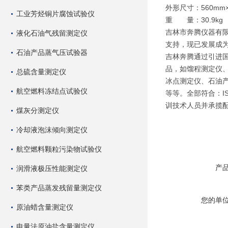
外形尺寸：560mm×
工业芳烃铜片腐蚀试验仪
重 量：30.9kg
吉林市奔腾仪器有
液化石油气残留测定仪
支持，现已发展成
石油产品蒸气压试验器
吉林奔腾通过引进
品，如馏程测定仪
总硫含量测定仪
冰点测定仪、石油
航空燃料冻结点试验仪
等等。全部符合：I
训技术人员并承揽
煤灰分测定仪
冷却液泡沫倾向测定仪
航空燃料颗粒污染物试验仪
产
润滑液极压性能测定仪
苯类产品蒸发残留量测定仪
您的单
原油蜡含量测定仪
电量法原油盐含量测定仪