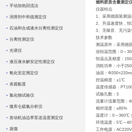
燃料胶质含量测定
手动加热回流法
仪器特点
1、采用德国装测温
润滑剂中和值测定仪
2、升温速度快，
石油和合成液水分离性测定仪
3、无噪音、无污染
技术参数
分离性测定仪
测温原件：采用德国
光谱仪
浴恒温范围：0～30
恒温点及精度：150±1
液压液水解安定性测定仪
消耗功率：小于250
氧化安定测定仪
油浴：Φ200×220
控温精度：±1℃
表观黏度
温度传感器：PT10
试验孔数：3
氯化物试验仪
流量计流量范围：40～
微库仑硫氯分析仪
相对湿度：≤85%
温度计：0～360℃ 
发动机油边界泵送温度测定仪
环境温度：5℃～40
蒸馏
工作电源：AC220V±