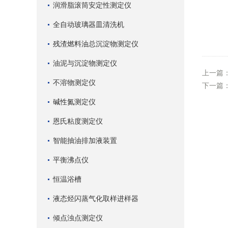
润滑脂滚筒安定性测定仪
全自动玻璃器皿清洗机
残渣燃料油总沉淀物测定仪
油泥与沉淀物测定仪
上一篇
不溶物测定仪
下一篇
碱性氮测定仪
恩氏粘度测定仪
智能抽油排加液装置
平衡沸点仪
恒温浴槽
液态烃闪蒸气化取样进样器
倾点浊点测定仪