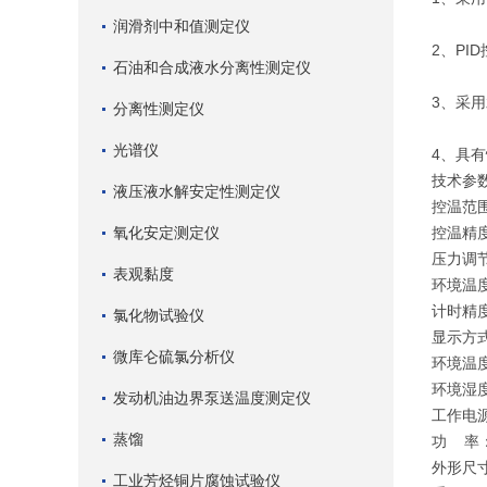
润滑剂中和值测定仪
2、PI
石油和合成液水分离性测定仪
3、采
分离性测定仪
光谱仪
4、具
技术参
液压液水解安定性测定仪
控温范围
氧化安定测定仪
控温精度
压力调节
表观黏度
环境温度
计时精度
氯化物试验仪
显示方
微库仑硫氯分析仪
环境温度
环境湿度
发动机油边界泵送温度测定仪
工作电源：
蒸馏
功 率：
外形尺寸
工业芳烃铜片腐蚀试验仪