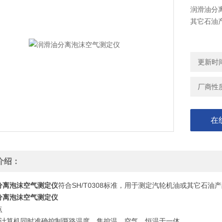
润滑油分离
其它石油
更新时间：
厂商性
在
介绍：
分离泡沫空气测定仪
符合SH/T0308标准，用于测定汽轮机油或其它石油
分离泡沫空气测定仪
点
用计算机同时准确控制两路温度，集控温、空气、恒温于一体。