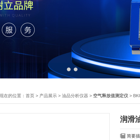
现在的位置：
首页
>
产品展示
>
油品分析仪器
>
空气释放值测定仪
> B
润滑
简要描