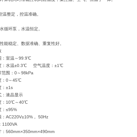
D控温整定，控温准确。
用水循环泵，水温恒定。
有性能稳定、数据准确、重复性好。
数
：室温～99.9℃
：水温±0.3℃ 空气温度：±1℃
范围：0～98kPa
：0～45℃
：±1s
式：液晶显示
：10℃～40℃
：≤95%
AC220V±10%， 50Hz
1100VA
：560mm×350mm×490mm