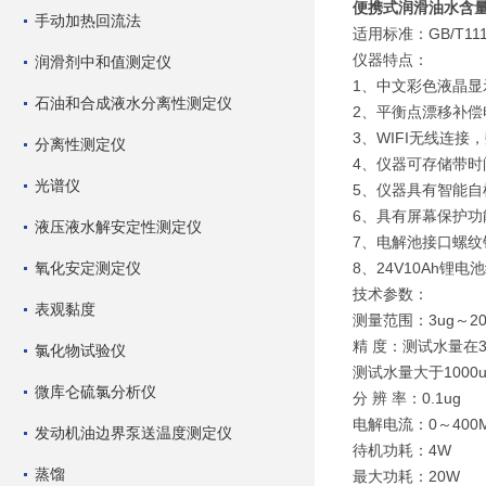
便携式润滑油水含
手动加热回流法
适用标准：GB/T1113
仪器特点：
润滑剂中和值测定仪
1、中文彩色液晶
石油和合成液水分离性测定仪
2、平衡点漂移补
3、WIFI无线连
分离性测定仪
4、仪器可存储带时
光谱仪
5、仪器具有智能
6、具有屏幕保护
液压液水解安定性测定仪
7、电解池接口螺
氧化安定测定仪
8、24V10Ah锂
技术参数：
表观黏度
测量范围：3ug～20
精 度：测试水量在3u
氯化物试验仪
测试水量大于1000u
微库仑硫氯分析仪
分 辨 率：0.1ug
电解电流：0～400
发动机油边界泵送温度测定仪
待机功耗：4W
蒸馏
最大功耗：20W