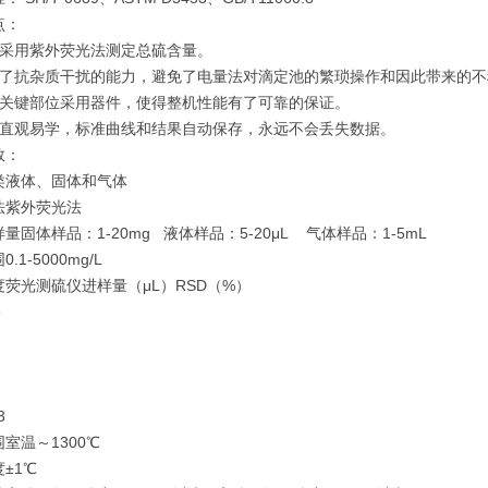
点：
统采用紫外荧光法测定总硫含量。
高了抗杂质干扰的能力，避免了电量法对滴定池的繁琐操作和因此带来的
统关键部位采用器件，使得整机性能有了可靠的保证。
件直观易学，标准曲线和结果自动保存，永远不会丢失数据。
数：
类
液体、固体和气体
法
紫外荧光法
样量
固体样品：1-20mg 液体样品：5-20μL 气体样品：1-5mL
围
0.1-5000mg/L
度
荧光测硫仪
进样量（μL）
RSD（%）
5
3
围
室温～1300℃
度
±1℃