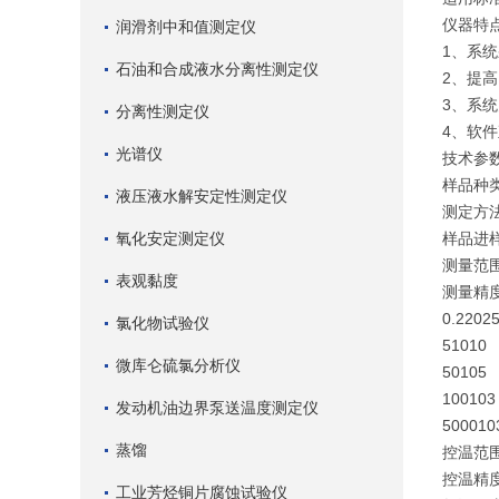
仪器特
润滑剂中和值测定仪
1、系
石油和合成液水分离性测定仪
2、提
3、系
分离性测定仪
4、软
光谱仪
技术参
样品种
液压液水解安定性测定仪
测定方
氧化安定测定仪
样品进
测量范
表观黏度
测量精
0.2
20
2
氯化物试验仪
5
10
10
微库仑硫氯分析仪
50
10
5
100
10
3
发动机油边界泵送温度测定仪
5000
10
蒸馏
控温范
控温精
工业芳烃铜片腐蚀试验仪