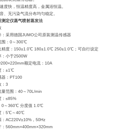
温速度快，恒温精度高，金属浴恒温。
噪音、无污染气流分布均匀稳定。
质测定仪蒸气喷射蒸发法
数
件：采用德国JUMO公司原装测温传感器
围：0～300℃
度：150±1.0℃ 180±1.0℃ 250±1.0℃；可自行设定
：小于2500W
200×220mm额定电流：10A
：±1℃
器：PT100
数：3
量范围：40～70L/min
：≤85%
0～360℃ 分度值 1.0℃
：5℃～40℃
：AC220V±10%，50Hz
：560mm×400mm×320mm