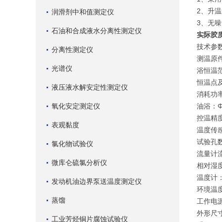
2、升
润滑剂中和值测定仪
3、无
石油和合成液水分离性测定仪
实际胶
技术参
分离性测定仪
测温原
光谱仪
浴恒温范
恒温点及精
液压液水解安定性测定仪
消耗功率
氧化安定测定仪
油浴：Φ
控温精度
表观黏度
温度传感
试验孔
氯化物试验仪
流量计流
微库仑硫氯分析仪
相对湿度
温度计：
发动机油边界泵送温度测定仪
环境温度
蒸馏
工作电源
外形尺寸
工业芳烃铜片腐蚀试验仪