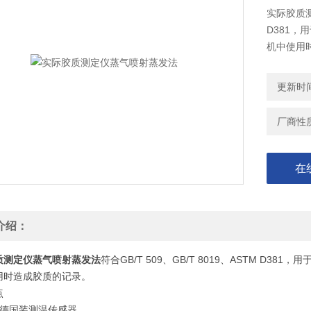
实际胶质测
D381
机中使用
更新时间：
厂商性
在
介绍：
质测定仪蒸气喷射蒸发法
符合GB/T 509、GB/T 8019、ASTM 
用时造成胶质的记录。
点
用德国装测温传感器。