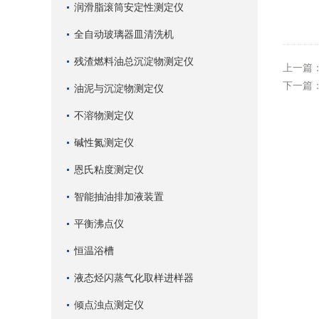
润滑脂滚筒安定性测定仪
全自动玻璃器皿清洗机
残渣燃料油总沉淀物测定仪
上一篇
下一篇
油泥与沉淀物测定仪
不溶物测定仪
碱性氮测定仪
恩氏粘度测定仪
智能抽油排加液装置
平衡沸点仪
恒温浴槽
液态烃闪蒸气化取样进样器
倾点浊点测定仪