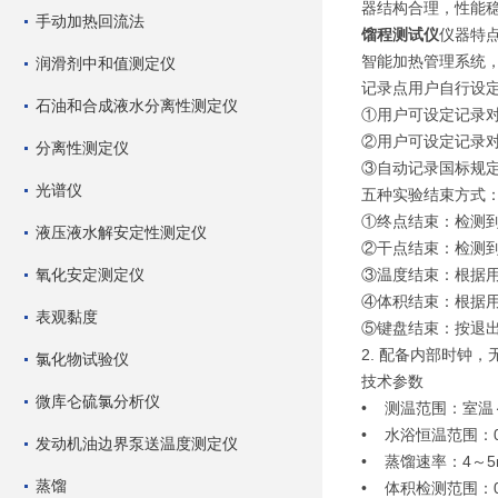
器结构合理，性能
手动加热回流法
馏程测试仪
仪器特
智能加热管理系统
润滑剂中和值测定仪
记录点用户自行设
石油和合成液水分离性测定仪
①用户可设定记录
②用户可设定记录
分离性测定仪
③自动记录国标规
光谱仪
五种实验结束方式
①终点结束：检测
液压液水解安定性测定仪
②干点结束：检测
氧化安定测定仪
③温度结束：根据
④体积结束：根据
表观黏度
⑤键盘结束：按退
2. 配备内部时钟
氯化物试验仪
技术参数
微库仑硫氯分析仪
• 测温范围：室温～
• 水浴恒温范围：
发动机油边界泵送温度测定仪
• 蒸馏速率：4～5ml
蒸馏
• 体积检测范围：0～