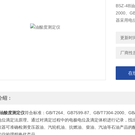
BSZ-4B
2000、GB
器采用电
记录，找
值。
更新时间：
厂商性
在
介绍：
油酸度测定仪
符合标准：GB/T264、GB7599-87、GB/T7304-2000、GB
电位滴定法原理。通过对滴定过程中的电极电位及滴定体积进行记录，找
仪器可准确检测变压器油、汽轮机油、抗燃油、柴油、汽油等石油产品的
定仪的理想换代产品。