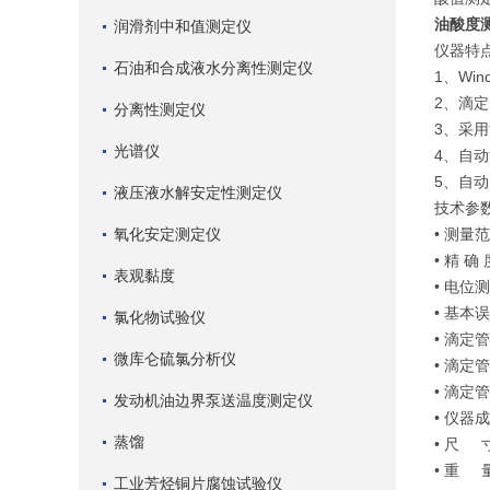
油酸度
润滑剂中和值测定仪
仪器特点
石油和合成液水分离性测定仪
1、Wi
2、滴
分离性测定仪
3、采
光谱仪
4、自
5、自
液压液水解安定性测定仪
技术参
氧化安定测定仪
• 测量范
• 精 
表观黏度
• 电位测
• 基本误
氯化物试验仪
• 滴定
微库仑硫氯分析仪
• 滴定
• 滴定管
发动机油边界泵送温度测定仪
• 仪
蒸馏
• 尺 
• 重 
工业芳烃铜片腐蚀试验仪