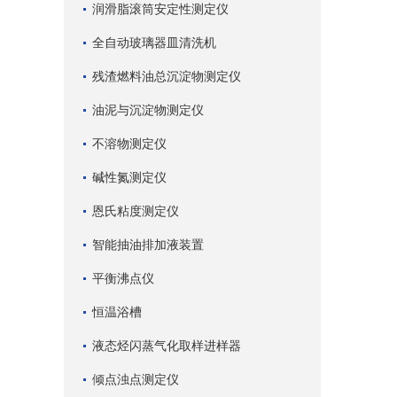
润滑脂滚筒安定性测定仪
全自动玻璃器皿清洗机
残渣燃料油总沉淀物测定仪
油泥与沉淀物测定仪
不溶物测定仪
碱性氮测定仪
恩氏粘度测定仪
智能抽油排加液装置
平衡沸点仪
恒温浴槽
液态烃闪蒸气化取样进样器
倾点浊点测定仪