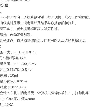
测定仪
:
ndows操作平台，人机直接对话，操作便捷，具有工作站功能。
定曲线实时显示，滴定曲线及结果与数据存贮和打印。
用滴定单元，仪器测量精度高，稳定性好。
动清洗、自动定值加液。
动判别终点，自动滤除假终点，同时可以人工选择判断终点。
数
围：大于0.01mgKOH/g
确 度：相对误差≤5%
量范围：0～±1999.5mv
差：0.1%FS ±0.5mv
管体积：10ml
管最小体积：0.01ml
精度：±0.1%F·S
器成套性：主机、滴定单元、计算机（含操作软件）、打印机等
寸：长30*宽29*高42mm
量：12KG