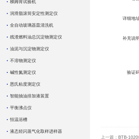
梯姆肯试验机
润滑脂滚筒安定性测定仪
详细地
全自动玻璃器皿清洗机
残渣燃料油总沉淀物测定仪
补充说
油泥与沉淀物测定仪
不溶物测定仪
碱性氮测定仪
验证
恩氏粘度测定仪
智能抽油排加液装置
平衡沸点仪
恒温浴槽
液态烃闪蒸气化取样进样器
上一篇：
BTB-10