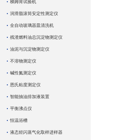
梯姆肯试验机
润滑脂滚筒安定性测定仪
全自动玻璃器皿清洗机
残渣燃料油总沉淀物测定仪
油泥与沉淀物测定仪
不溶物测定仪
碱性氮测定仪
恩氏粘度测定仪
智能抽油排加液装置
平衡沸点仪
恒温浴槽
液态烃闪蒸气化取样进样器