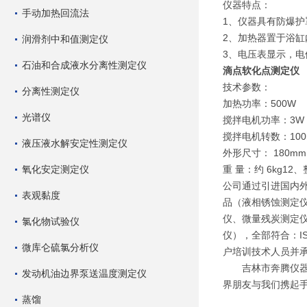
仪器特点：
手动加热回流法
1、仪器具有防爆
2、加热器置于浴缸
润滑剂中和值测定仪
3、电压表显示，
石油和合成液水分离性测定仪
滴点软化点测定仪
技术参数：
分离性测定仪
加热功率：500W
光谱仪
搅拌电机功率：3W
搅拌电机转数：100r
液压液水解安定性测定仪
外形尺寸： 180mm×
氧化安定测定仪
重 量：约 6kg1
公司通过引进国内
表观黏度
品（液相锈蚀测定
仪、微量残炭测定
氯化物试验仪
仪），全部符合：I
微库仑硫氯分析仪
户培训技术人员并
吉林市奔腾仪器有
发动机油边界泵送温度测定仪
界朋友与我们携起
蒸馏