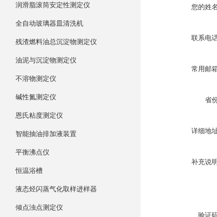
润滑脂滚筒安定性测定仪
您的姓
全自动玻璃器皿清洗机
联系电
残渣燃料油总沉淀物测定仪
油泥与沉淀物测定仪
常用邮
不溶物测定仪
碱性氮测定仪
省
恩氏粘度测定仪
详细地
智能抽油排加液装置
平衡沸点仪
补充说
恒温浴槽
液态烃闪蒸气化取样进样器
倾点浊点测定仪
验证