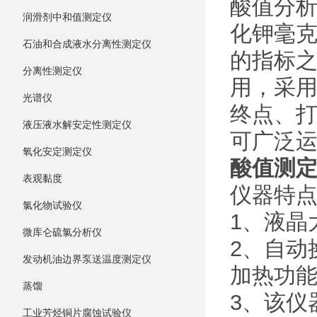
酸值分析
润滑剂中和值测定仪
化钾毫克
石油和合成液水分离性测定仪
的指标
分离性测定仪
用，采
光谱仪
终点、
液压液水解安定性测定仪
可广泛
氧化安定测定仪
酸值测
表观黏度
仪器特
氯化物试验仪
1、液晶
微库仑硫氯分析仪
2、自动
发动机油边界泵送温度测定仪
加热功
蒸馏
3、该仪
工业芳烃铜片腐蚀试验仪