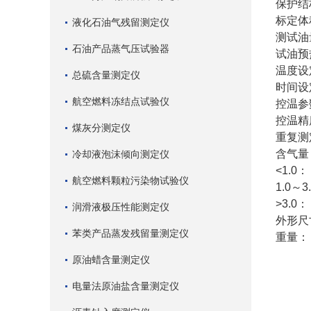
保护结
标定体
液化石油气残留测定仪
测试油
石油产品蒸气压试验器
试油预
温度设定
总硫含量测定仪
时间设定
航空燃料冻结点试验仪
控温参数：
控温精度
煤灰分测定仪
重复测
含气量
冷却液泡沫倾向测定仪
<1.0：
航空燃料颗粒污染物试验仪
1.0～3
>3
润滑液极压性能测定仪
外形尺寸
苯类产品蒸发残留量测定仪
重量：
原油蜡含量测定仪
电量法原油盐含量测定仪