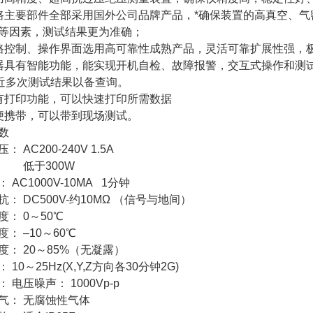
路主要部件全部采用国外公司品牌产品，*确保装置的高真空、气
等因素，测试结果更为准确；
路控制、操作界面选用高可靠性成熟产品，灵活可靠扩展性强，
器具有智能功能，能实现开机自检、故障报警，交互式操作和测
9近多次测试结果以备查询。
有打印功能，可以快速打印所需数据
便携带，可以带到现场测试。
数
压：
AC200-240V 1.5A
低于300W
：
AC1000V-10MA 1分钟
抗：
DC500V-约10MΩ （信号与地间）
度：
0～50℃
度：
–10～60℃
度：
20～85%（无凝露）
：
10～25Hz(X,Y,Z方向各30分钟2G)
：
电压噪声： 1000Vp-p
气：
无腐蚀性气体