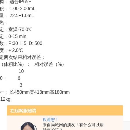
构：
适合IP65F
积：
1.00-2.00mL
量：
22.5+1.0mL
热：
：室温-70.0℃
：0-15 min
P:30 I: 5 D: 500
：+ 2.0℃
定两次结果相对误差：
（体积比%）： 相对误差（%）
10
.0：
6
.0： 3
： 长450mm宽413mm高180mm
12kg
欢迎您！
来自局域网的朋友！有什么可以帮
产品：