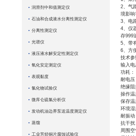
2、气
润滑剂中和值测定仪
境影响
石油和合成液水分离性测定仪
3、电
4、仪
分离性测定仪
存99
光谱仪
5、带
6、方
液压液水解安定性测定仪
技术参
输入电
氧化安定测定仪
功耗：
表观黏度
耐电压
绝缘阻
氯化物试验仪
操作温
微库仑硫氯分析仪
保存温
环境湿
发动机油边界泵送温度测定仪
耐振动
蒸馏
抗干扰
周围空
工业芳烃铜片腐蚀试验仪