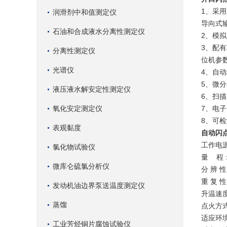
1、采
润滑剂中和值测定仪
导向式
石油和合成液水分离性测定仪
2、模
3、配
分离性测定仪
位机参
光谱仪
4、自
5、微
液压液水解安定性测定仪
6、扫
氧化安定测定仪
7、电
8、可
表观黏度
自动闪
工作电源：
氯化物试验仪
量 程：
微库仑硫氯分析仪
分 辨 性
重 复 
发动机油边界泵送温度测定仪
升温速度
蒸馏
点火方
适应环
工业芳烃铜片腐蚀试验仪