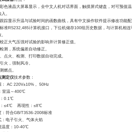
用彩色液晶大屏幕显示，全中文人机对话界面，触摸屏式键盘，对可预值
输入。
拟跟踪显示升温与试验时间的函数曲线，具有中文操作软件提示修改功能配
有标准RS232,485计算机接口，下位机储存100组历史数据，与计算
数。
动校正大气压强对试验的影响并计算修正值。
分检测，系统偏差自动修正。
描、点火、检测、打印数据自动完成。
子引火，强制风冷。
检测燃点。
点测定仪
技术参数：
 AC 220V±10%， 50Hz
室温～400℃
：0.1℃
性：≤4℃ 再现性：≤8℃
：符合GB/T3536-2008标准
式：电子引火、气体火焰
境温度：10-40℃