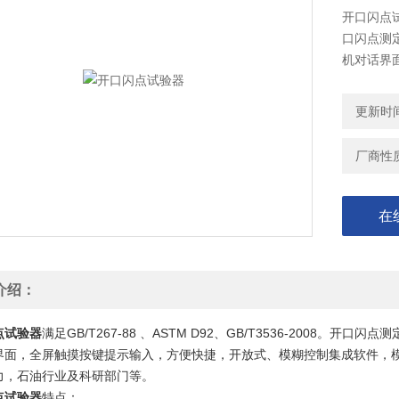
开口闪点试验
口闪点测
机对话界
成软件，
空，电力
更新时间：
厂商性
在
介绍：
点试验器
满足
GB/T267-88 、ASTM D92、GB/T3536-2008
界面，全屏触摸按键提示输入，方便快捷，开放式、模糊控制集成软件，
力，石油行业及科研部门等。
点试验器
特点：