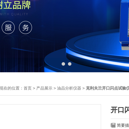
现在的位置：
首页
>
产品展示
>
油品分析仪器
>
克利夫兰开口闪点试验
开口
简要描