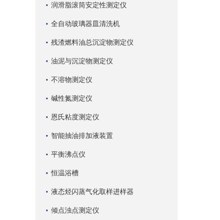
润滑脂滚筒安定性测定仪
全自动玻璃器皿清洗机
残渣燃料油总沉淀物测定仪
油泥与沉淀物测定仪
不溶物测定仪
碱性氮测定仪
恩氏粘度测定仪
智能抽油排加液装置
平衡沸点仪
恒温浴槽
液态烃闪蒸气化取样进样器
倾点浊点测定仪