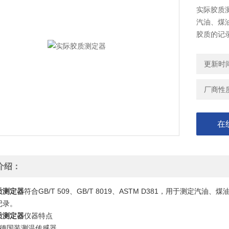
实际胶质测定
汽油、煤
胶质的记
更新时间：
厂商性
在
介绍：
质测定器
符合GB/T 509、GB/T 8019、ASTM D381，用于测
记录。
质测定器
仪器特点
用德国装测温传感器。