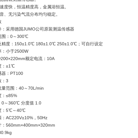
温速度快，恒温精度高，金属浴恒温。
噪音、无污染气流分布均匀稳定。
数
件：采用德国JUMO公司原装测温传感器
围：0～300℃
度：150±1.0℃ 180±1.0℃ 250±1.0℃；可自行设定
：小于2500W
200×220mm额定电流：10A
：±1℃
器：PT100
数：3
量范围：40～70L/min
：≤85%
0～360℃ 分度值 1.0
：5℃～40℃
：AC220V±10%，50Hz
：560mm×400mm×320mm
0.9kg