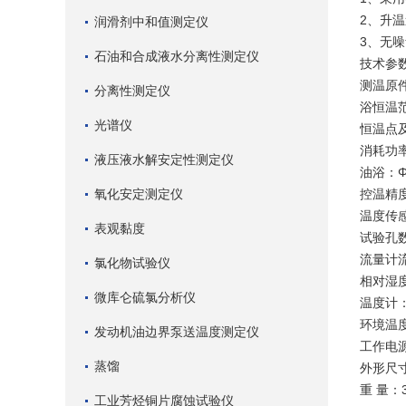
2、升
润滑剂中和值测定仪
3、无
石油和合成液水分离性测定仪
技术参
测温原
分离性测定仪
浴恒温范
光谱仪
恒温点及精
消耗功率
液压液水解安定性测定仪
油浴：Φ
氧化安定测定仪
控温精度
温度传感
表观黏度
试验孔
流量计流
氯化物试验仪
相对湿度
微库仑硫氯分析仪
温度计：
环境温度
发动机油边界泵送温度测定仪
工作电源
蒸馏
外形尺寸
重 量：3
工业芳烃铜片腐蚀试验仪