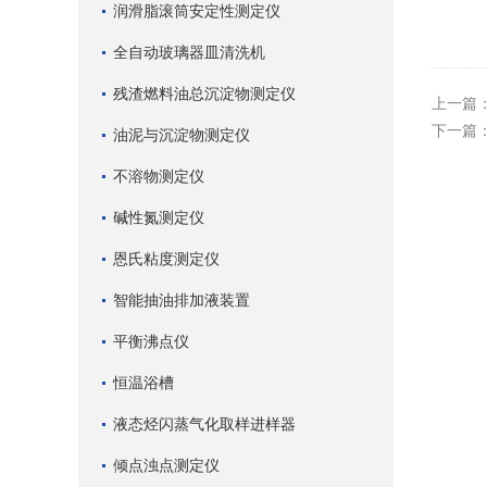
润滑脂滚筒安定性测定仪
全自动玻璃器皿清洗机
残渣燃料油总沉淀物测定仪
上一篇
下一篇
油泥与沉淀物测定仪
不溶物测定仪
碱性氮测定仪
恩氏粘度测定仪
智能抽油排加液装置
平衡沸点仪
恒温浴槽
液态烃闪蒸气化取样进样器
倾点浊点测定仪