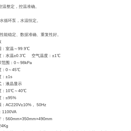
D控温整定，控温准确。
用水循环泵，水温恒定。
有性能稳定、数据准确、重复性好。
数
：室温～99.9℃
：水温±0.3℃ 空气温度：±1℃
范围：0～98kPa
：0～45℃
：±1s
式：液晶显示
度：10℃～40℃
：≤95%
AC220V±10%， 50Hz
1100VA
：560mm×350mm×490mm
4Kg