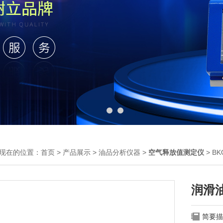
现在的位置：
首页
>
产品展示
>
油品分析仪器
>
空气释放值测定仪
> B
润滑
简要描