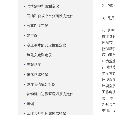
2、PI
润滑剂中和值测定仪
石油和合成液水分离性测定仪
3、采
分离性测定仪
4、具
光谱仪
技术参
控温范围
液压液水解安定性测定仪
控温精度
氧化安定测定仪
压力调节
环境温度
表观黏度
计时精度
显示方
氯化物试验仪
环境温
微库仑硫氯分析仪
环境湿度
工作电源：
发动机油边界泵送温度测定仪
功 率：
蒸馏
外形尺寸
重 量：2
工业芳烃铜片腐蚀试验仪