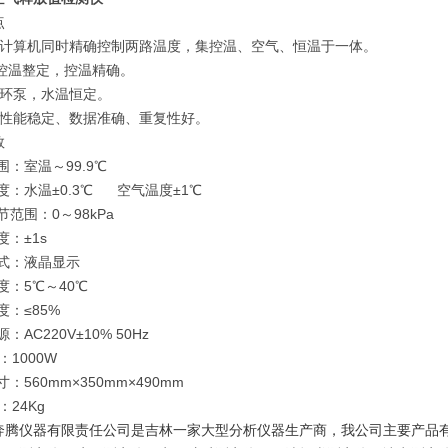
点
用计算机同时精确控制两路温度，集控温、空气、恒温于一体。
D控温整定，控温精确。
循环泵，水温恒定。
有性能稳定、数据准确、重复性好。
数
围：室温～99.9℃
度：水温±0.3℃ 空气温度±1℃
节范围：0～98kPa
度：±1s
方式：液晶显示
度：5℃～40℃
度：≤85%
：AC220V±10% 50Hz
：1000W
寸：560mm×350mm×490mm
：24Kg
奔腾仪器有限责任公司是吉林一家大型分析仪器生产商，我公司主要产品