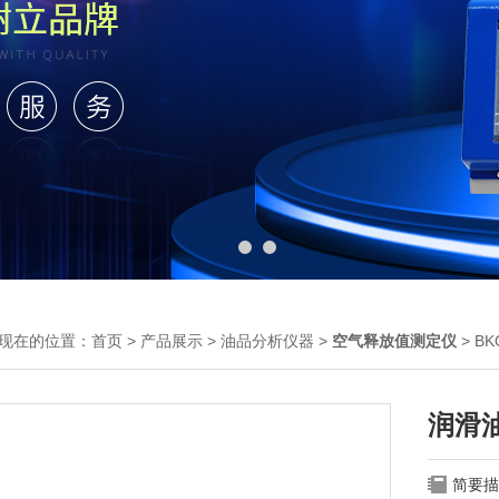
现在的位置：
首页
>
产品展示
>
油品分析仪器
>
空气释放值测定仪
> B
润滑
简要描