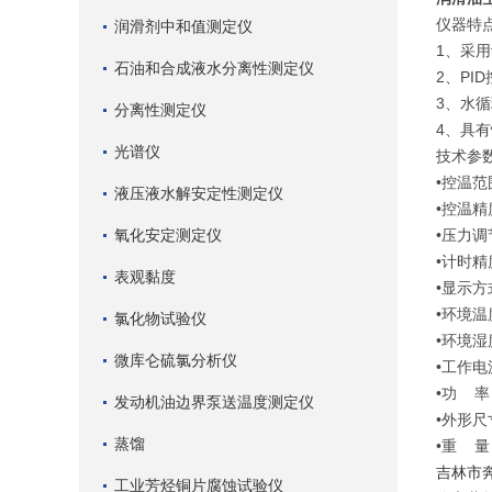
仪器特
润滑剂中和值测定仪
1、采
石油和合成液水分离性测定仪
2、PI
3、水
分离性测定仪
4、具
光谱仪
技术参
•控温范
液压液水解安定性测定仪
•控温精
氧化安定测定仪
•压力调
•计时精
表观黏度
•显示
•环境温
氯化物试验仪
•环境湿
微库仑硫氯分析仪
•工作电源
•功 率
发动机油边界泵送温度测定仪
•外形尺
蒸馏
•重 量
吉林市
工业芳烃铜片腐蚀试验仪