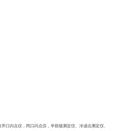
有开口闪点仪，闭口闪点仪，辛烷值测定仪、冷滤点测定仪、