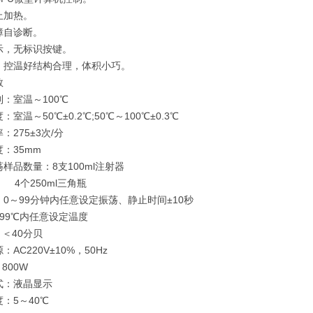
止加热。
障自诊断。
示，无标识按键。
，控温好结构合理，体积小巧。
数
：室温～100℃
：室温～50℃±0.2℃;50℃～100℃±0.3℃
：275±3次/分
：35mm
样品数量：8支100ml注射器
250ml三角瓶
0～99分钟内任意设定振荡、静止时间±10秒
9℃内任意设定温度
 ＜40分贝
：AC220V±10%，50Hz
800W
式：液晶显示
：5～40℃