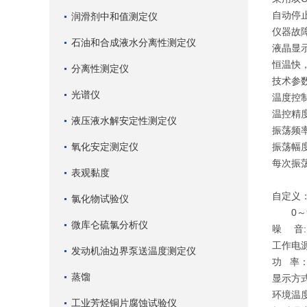
自动停
润滑剂中和值测定仪
仪器故
石油和合成液水分离性测定仪
液晶显
恒温快
分离性测定仪
技术参
光谱仪
温度控制
温控精度
液压液水解安定性测定仪
振荡频率
氧化安定测定仪
振荡幅度
每次振荡
表观黏度
4个
自定义：
氯化物试验仪
0～9
微库仑硫氯分析仪
噪 音:
工作电源
发动机油边界泵送温度测定仪
功 率：
蒸馏
显示方
环境温度
工业芳烃铜片腐蚀试验仪