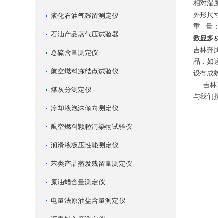
相对湿度
外形尺寸
液化石油气残留测定仪
重 量：3
石油产品蒸气压试验器
数显多
吉林奔
总硫含量测定仪
品，如
航空燃料冻结点试验仪
设有成
吉林市
煤灰分测定仪
与我们
冷却液泡沫倾向测定仪
航空燃料颗粒污染物试验仪
润滑液极压性能测定仪
苯类产品蒸发残留量测定仪
原油蜡含量测定仪
电量法原油盐含量测定仪