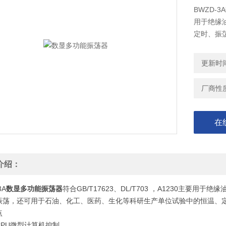
BWZD-3
用于绝缘
定时、振
的恒温、
更新时间：
厂商性
在
介绍：
3A
数显多功能振荡器
符合GB/T17623、DL/T703 ，A1230主
振荡，还可用于石油、化工、医药、生化等科研生产单位试验中的恒温、
点
CPU微型计算机控制。