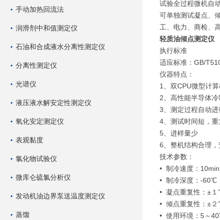
试验全过程微机自
手动加热回流法
可单独测试凝点、
工、电力、商检、
润滑剂中和值测定仪
轻质油倾点测定仪
石油和合成液水分离性测定仪
执行标准
适应标准：GB/T510
分离性测定仪
仪器特点：
光谱仪
1、双CPU微型计
2、高性能半导体冷
液压液水解安定性测定仪
3、测定过程自动进
氧化安定测定仪
4、测试时间短，重
5、进样量少
表观黏度
6、整机结构合理，
技术参数：
氯化物试验仪
• 制冷速度：10mi
微库仑硫氯分析仪
• 制冷深度：-60℃
• 凝点重复性：±１
发动机油边界泵送温度测定仪
• 倾点重复性：±２
蒸馏
• 使用环境：5～