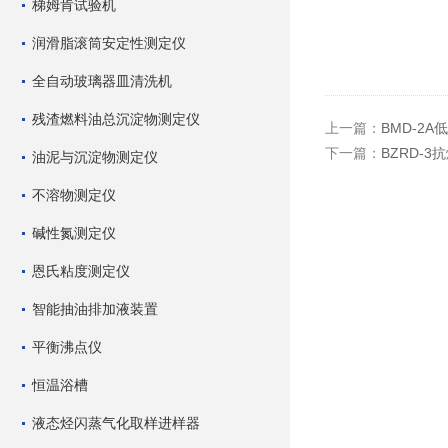
梯姆肯试验机
润滑脂滚筒安定性测定仪
全自动玻璃器皿清洗机
残渣燃料油总沉淀物测定仪
上一篇：
BMD-2
下一篇：
BZRD-
油泥与沉淀物测定仪
不溶物测定仪
碱性氮测定仪
恩氏粘度测定仪
智能抽油排加液装置
平衡沸点仪
恒温浴槽
液态烃闪蒸气化取样进样器