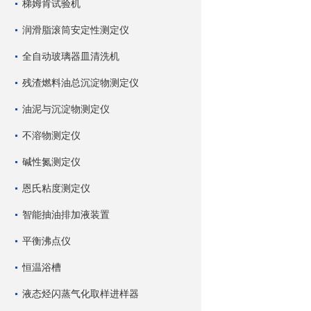
梯姆肯试验机
润滑脂滚筒安定性测定仪
全自动玻璃器皿清洗机
残渣燃料油总沉淀物测定仪
油泥与沉淀物测定仪
不溶物测定仪
碱性氮测定仪
恩氏粘度测定仪
智能抽油排加液装置
平衡沸点仪
恒温浴槽
液态烃闪蒸气化取样进样器