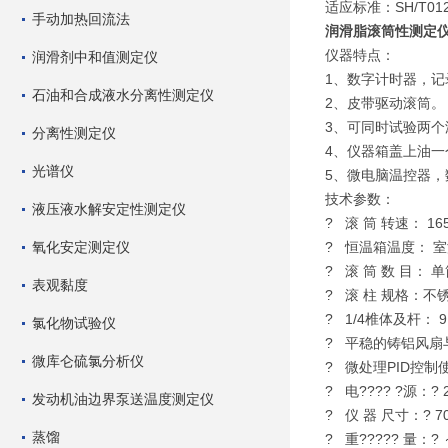
适应标准：SH/T012
手动加热回流法
润滑脂滚筒性测定
仪器特点：
润滑剂中和值测定仪
1、数字计时器，
石油和合成液水分离性测定仪
2、皮带驱动滚筒。
3、可同时试验两个
分离性测定仪
4、仪器箱盖上油
光谱仪
5、微电脑温控器，数
技术参数：
液压液水解安定性测定仪
? 滚 筒 转速： 16
氧化安定测定仪
? 恒温箱温度： 室
? 滚 筒 数 目：
表观黏度
? 滚 柱 规格：不锈钢
? 1/4椎体及杆： 9.
氯化物试验仪
? 平稳的铸铝风扇
微库仑硫氯分析仪
? 微处理PID控
? 电???? ?源：? 
发动机油边界泵送温度测定仪
? 仪 器 尺寸：? 70
蒸馏
? 重????? 量：? 