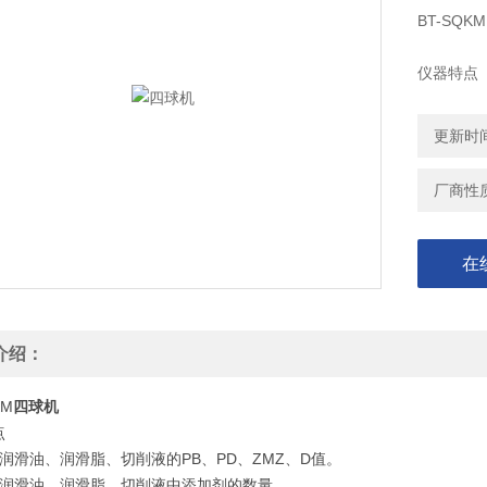
BT-SQK
仪器特点
1、评定润
更新时间：
2、控制
厂商性
在
介绍：
KM
四球机
点
润滑油、润滑脂、切削液的PB、PD、ZMZ、D值。
制润滑油、润滑脂、切削液中添加剂的数量。