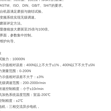
ASTM、ISO、DIN、GB/T、SH/T的要求。
一台机器满足磨损与烧结试验。
用变频系统实现无级调速。
用磨斑评定方法。
显微镜放大磨斑至25倍与100倍。
机界面，参数集中控制。
我维护向导。
数
试验力：10000N
力示值相对误差：400N以上不大于±1%，400N以下不大于±5N
力测量范围：0-200N
力示值相对误差不大于：±3%
级调速范围：200-2000r/min
转速控制精度：小于±10r/min
机加热系统温度范围：室温-200℃
控制精度：±2℃
轴电机：三相交流异步电机，