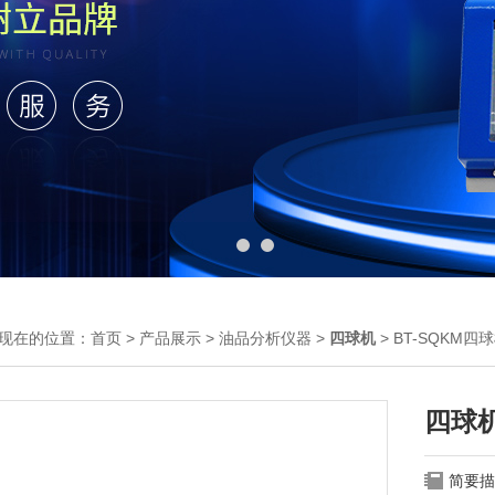
现在的位置：
首页
>
产品展示
>
油品分析仪器
>
四球机
> BT-SQKM四
四球
简要描