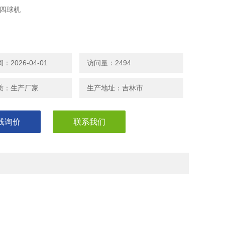
M四球机
滑油、润滑脂、切削液的PB、PD、ZMZ、D值。
2026-04-01
访问量：2494
润滑油、润滑脂、切削液中添加剂的数量。
质：生产厂家
生产地址：吉林市
线询价
联系我们