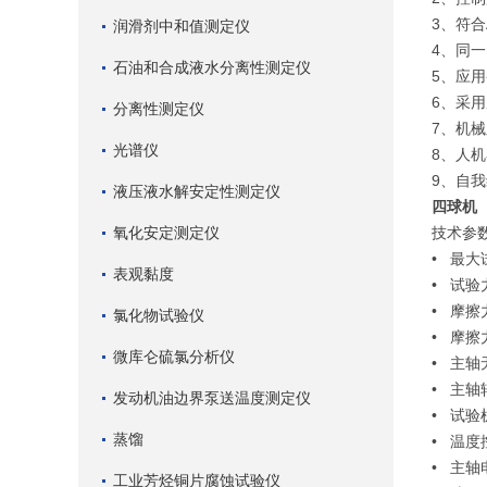
3、符合
润滑剂中和值测定仪
4、同
石油和合成液水分离性测定仪
5、应
6、采
分离性测定仪
7、机械
光谱仪
8、人
9、自
液压液水解安定性测定仪
四球机
氧化安定测定仪
技术参
• 最大
表观黏度
• 试验
• 摩擦
氯化物试验仪
• 摩擦
微库仑硫氯分析仪
• 主轴无
• 主轴
发动机油边界泵送温度测定仪
• 试验
蒸馏
• 温度
• 主
工业芳烃铜片腐蚀试验仪