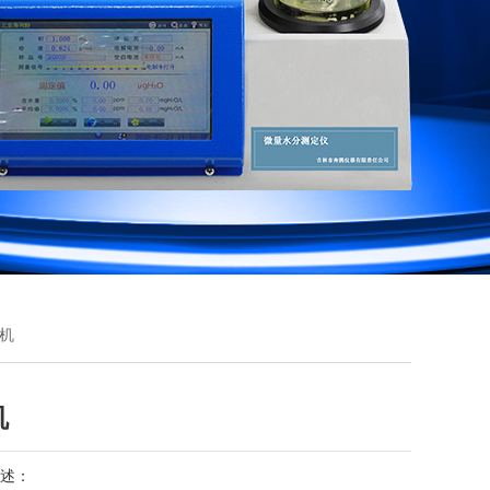
球机
机
述：