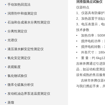
润滑脂滴点试验仪
手动加热回流法
仪器特点
1、仪器具有防爆
润滑剂中和值测定仪
2、加热器置于浴缸
石油和合成液水分离性测定仪
3、电压表显示，
技术参数
分离性测定仪
• 加热功率：500
光谱仪
• 搅拌电机功率：
• 搅拌电机转数：10
液压液水解安定性测定仪
• 外形尺寸： 180m
氧化安定测定仪
• 重 量：约 6k
吉林奔腾通过引进
表观黏度
品，如运动粘度测定
设有成熟的售后服
氯化物试验仪
吉林市奔腾仪器有
微库仑硫氯分析仪
与我们携起手来，
发动机油边界泵送温度测定仪
蒸馏