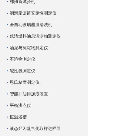
梯姆肯试验机
润滑脂滚筒安定性测定仪
全自动玻璃器皿清洗机
残渣燃料油总沉淀物测定仪
油泥与沉淀物测定仪
不溶物测定仪
碱性氮测定仪
恩氏粘度测定仪
智能抽油排加液装置
平衡沸点仪
恒温浴槽
液态烃闪蒸气化取样进样器