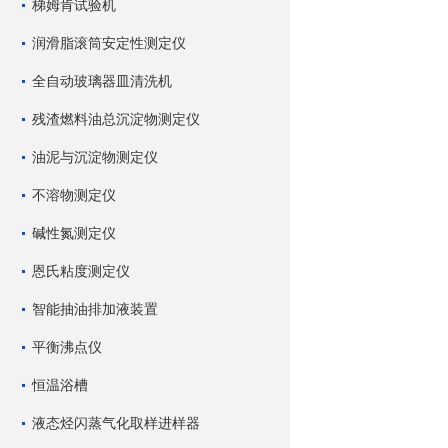
梯姆肯试验机
润滑脂滚筒安定性测定仪
全自动玻璃器皿清洗机
残渣燃料油总沉淀物测定仪
油泥与沉淀物测定仪
不溶物测定仪
碱性氮测定仪
恩氏粘度测定仪
智能抽油排加液装置
平衡沸点仪
恒温浴槽
液态烃闪蒸气化取样进样器