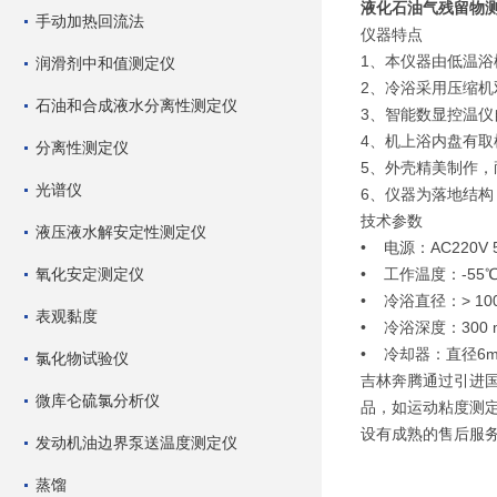
液化石油气残留物
手动加热回流法
仪器特点
1、本仪器由低温
润滑剂中和值测定仪
2、冷浴采用压缩
石油和合成液水分离性测定仪
3、智能数显控温仪
4、机上浴内盘有
分离性测定仪
5、外壳精美制作，
光谱仪
6、仪器为落地结构
技术参数
液压液水解安定性测定仪
• 电源：AC220V 
氧化安定测定仪
• 工作温度：-55
• 冷浴直径：> 10
表观黏度
• 冷浴深度：300 
• 冷却器：直径6mm
氯化物试验仪
吉林奔腾通过引进
微库仑硫氯分析仪
品，如运动粘度测定
设有成熟的售后服
发动机油边界泵送温度测定仪
蒸馏