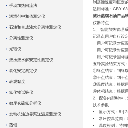
制蒸馏速度和恒定
手动加热回流法
适用标准：GB9168、
减压蒸馏石油产品
润滑剂中和值测定仪
仪器特点
石油和合成液水分离性测定仪
1、 智能加热管理
记录点用户自行设
分离性测定仪
用户可记录对应温
光谱仪
用户可记录对应回
用户可记录国标规
液压液水解安定性测定仪
五种实验结束方
氧化安定测定仪
①终点结束：到终
②干点结束：到干
表观黏度
③温度结束：根据
④体积结束：根据用
氯化物试验仪
2、配备内部时钟，
微库仑硫氯分析仪
技术参数
• 显示方式：8寸
发动机油边界泵送温度测定仪
• 常压控温范围：室
蒸馏
• 温度检测：特制铂