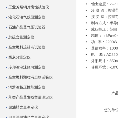
• 馏出速度：2～9m
工业芳烃铜片腐蚀试验仪
• 冷 凝 管：控温
• 接 受 室：控温
液化石油气残留测定仪
• 制冷方式：半导
石油产品蒸气压试验器
• 减压控压：范围：1
• 精度：（kPa±0.
总硫含量测定仪
• 功 率：220
航空燃料冻结点试验仪
• 蒸馏功率：100
• 电 源：AC220
煤灰分测定仪
• 外形尺寸：850m
冷却液泡沫倾向测定仪
• 使用环境：-10℃
航空燃料颗粒污染物试验仪
润滑液极压性能测定仪
产
苯类产品蒸发残留量测定仪
原油蜡含量测定仪
您的单
电量法原油盐含量测定仪