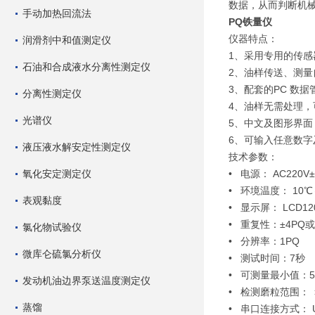
数据，从而判断机
手动加热回流法
PQ铁量仪
仪器特点：
润滑剂中和值测定仪
1、采用专用的传
石油和合成液水分离性测定仪
2、油样传送、测量
3、配套的PC 数
分离性测定仪
4、油样无需处理
光谱仪
5、中文及图形界
6、可输入任意数
液压液水解安定性测定仪
技术参数：
氧化安定测定仪
• 电源： AC220V±
• 环境温度： 10℃
表观黏度
• 显示屏： LCD12
• 重复性：±4PQ或 
氯化物试验仪
• 分辨率：1PQ
微库仑硫氯分析仪
• 测试时间：7秒
• 可测量最小值：5
发动机油边界泵送温度测定仪
• 检测磨粒范围： 
蒸馏
• 串口连接方式： 