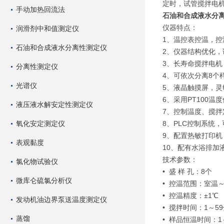
定时，试管搅拌电
手动加热回流法
石油和合成液水分
仪器特点：
润滑剂中和值测定仪
1、温控表控温，
石油和合成液水分离性测定仪
2、仪器结构优化
3、长寿命搅拌电
分离性测定仪
4、可依次分离8个
光谱仪
5、液晶触摸屏，灵
6、采用PT100
液压液水解安定性测定仪
7、控制温度、搅
氧化安定测定仪
8、PLC控制系统
9、配置热敏打印机
表观黏度
10、配有水浴排加
技术参数：
氯化物试验仪
• 盛 样 孔：8个
微库仑硫氯分析仪
• 控温范围：室温～
• 控温精度：±1℃
发动机油边界泵送温度测定仪
• 搅拌时间：1～5
蒸馏
• 样品恒温时间：1