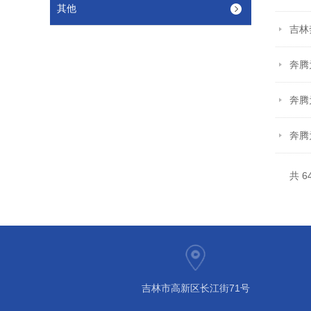
其他
吉林
奔腾
奔腾
奔腾
共 6
吉林市高新区长江街71号