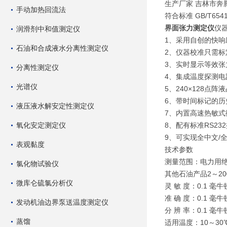
生产厂家
吉林市奔
手动加热回流法
符合标准
GB/T6541
界面张力测定仪
仪
润滑剂中和值测定仪
1、采用自创的快
石油和合成液水分离性测定仪
2、仪器校准只需
3、实时显示等效
分离性测定仪
4、集成温度探测
光谱仪
5、240×128点
6、带时间标记的历
液压液水解安定性测定仪
7、内置高速热敏
氧化安定测定仪
8、配有标准RS2
9、可实现全中文/
表观黏度
技术参数
测量范围：电力用绝
氯化物试验仪
其他石油产品2～20
微库仑硫氯分析仪
灵 敏 度：0.1 毫牛
准 确 度：0.1 毫牛
发动机油边界泵送温度测定仪
分 辨 率：0.1 毫牛
蒸馏
适用温度：10～30