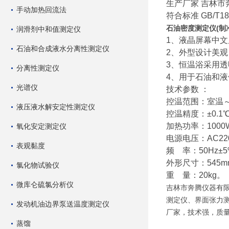
生产厂家
吉林市
手动加热回流法
符合标准
GB/T18
石油密度测定仪(制
润滑剂中和值测定仪
1、液晶屏幕中
石油和合成液水分离性测定仪
2、外型设计美
3、恒温浴采用
分离性测定仪
4、用于石油和
光谱仪
技术参数
 ：
控温范围：室温～
液压液水解安定性测定仪
控温精度：±0.1
加热功率：1000
氧化安定测定仪
电源电压：AC22
表观黏度
频 率：50Hz±
外形尺寸：545mm
氯化物试验仪
重 量：20kg。
微库仑硫氯分析仪
吉林市奔腾仪器有
测定仪、界面张力
发动机油边界泵送温度测定仪
厂家，技术强，质
蒸馏