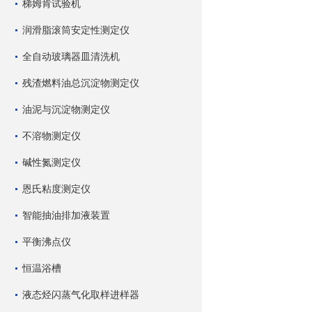
梯姆肯试验机
润滑脂滚筒安定性测定仪
全自动玻璃器皿清洗机
残渣燃料油总沉淀物测定仪
油泥与沉淀物测定仪
不溶物测定仪
碱性氮测定仪
恩氏粘度测定仪
智能抽油排加液装置
平衡沸点仪
恒温浴槽
液态烃闪蒸气化取样进样器